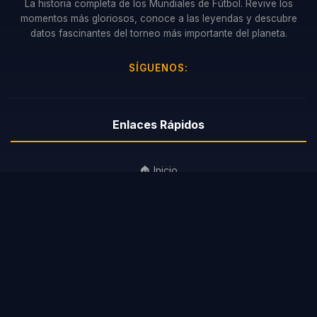
La historia completa de los Mundiales de Fútbol. Revive los
momentos más gloriosos, conoce a las leyendas y descubre
datos fascinantes del torneo más importante del planeta.
SÍGUENOS:
Enlaces Rápidos
🏠 Inicio
🏆 Mundiales
⭐ Leyendas
ℹ️ Sobre Nosotros
📧 Contacto